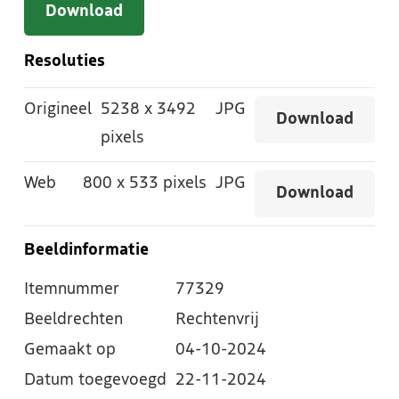
Download
Resoluties
Origineel
5238
x
3492
JPG
Download
pixels
Web
800
x
533 pixels
JPG
Download
Beeldinformatie
Itemnummer
77329
Beeldrechten
Rechtenvrij
Gemaakt op
04-10-2024
Datum toegevoegd
22-11-2024