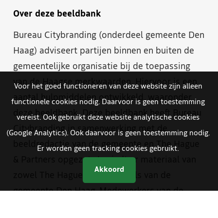
Over deze beeldbank
Bureau Citybranding (onderdeel gemeente Den
Haag) adviseert partijen binnen en buiten de
gemeentelijke organisatie bij de toepassing
van de Haagse merkwaarden. Hiervoor is een
Voor het goed functioneren van deze website zijn alleen
aantal hulpmiddelen ontwikkeld, waaronder
functionele cookies nodig. Daarvoor is geen toestemming
deze beeldbank. Deze beeldbank heeft Bureau
vereist. Ook gebruikt deze website analytische cookies
Citybranding in samenwerking met de
(Google Analytics). Ook daarvoor is geen toestemming nodig.
beeldredactie van de gemeente en The Hague
Er worden geen tracking cookies gebruikt.
& Partners opgezet. Je vindt er materiaal van
Akkoord
zowel The Hague & Partners als van de
gemeente Den Haag. Medewerkers van de
gemeente hebben met een aparte inlog