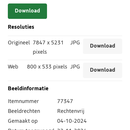
Download
Resoluties
Origineel
7847
x
5231
JPG
Download
pixels
Web
800
x
533 pixels
JPG
Download
Beeldinformatie
Itemnummer
77347
Beeldrechten
Rechtenvrij
Gemaakt op
04-10-2024