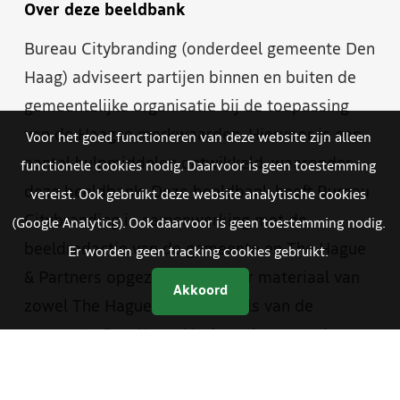
Over deze beeldbank
Bureau Citybranding (onderdeel gemeente Den
Haag) adviseert partijen binnen en buiten de
gemeentelijke organisatie bij de toepassing
van de Haagse merkwaarden. Hiervoor is een
Voor het goed functioneren van deze website zijn alleen
aantal hulpmiddelen ontwikkeld, waaronder
functionele cookies nodig. Daarvoor is geen toestemming
deze beeldbank. Deze beeldbank heeft Bureau
vereist. Ook gebruikt deze website analytische cookies
Citybranding in samenwerking met de
(Google Analytics). Ook daarvoor is geen toestemming nodig.
beeldredactie van de gemeente en The Hague
Er worden geen tracking cookies gebruikt.
& Partners opgezet. Je vindt er materiaal van
Akkoord
zowel The Hague & Partners als van de
gemeente Den Haag. Medewerkers van de
gemeente hebben met een aparte inlog
toegang tot foto- en videomateriaal dat alleen