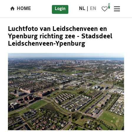
0
HOME
NL
EN
Login
Luchtfoto van Leidschenveen en
Ypenburg richting zee - Stadsdeel
Leidschenveen-Ypenburg