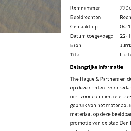
Itemnummer
773
Beeldrechten
Rech
Gemaakt op
04-1
Datum toegevoegd
22-1
Bron
Jurr
Titel
Luch
Belangrijke informatie
The Hague & Partners en 
op deze content voor reda
niet voor commerciële doe
gebruik van het materiaal 
materiaal op deze beeldba
promotie van de stad Den 