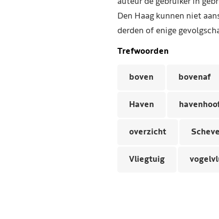
auteur de gebruiker in geb
Den Haag kunnen niet aans
derden of enige gevolgscha
Trefwoorden
boven
bovenaf
Haven
havenhoo
overzicht
Scheve
Vliegtuig
vogelvl