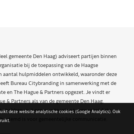
eel gemeente Den Haag) adviseert partijen binnen
rganisatie bij de toepassing van de Haagse
n aantal hulpmiddelen ontwikkeld, waaronder deze
eeft Bureau Citybranding in samenwerking met de
e en The Hague & Partners opgezet. Je vindt er
ue & Partners als van de gemeente Den Haag.
 hebben met een aparte inlog toegang tot foto-
uikt deze website analytische cookies (Google Analytics). Ook
n bestemd is voor gemeentelijke communicatie.
uikt.