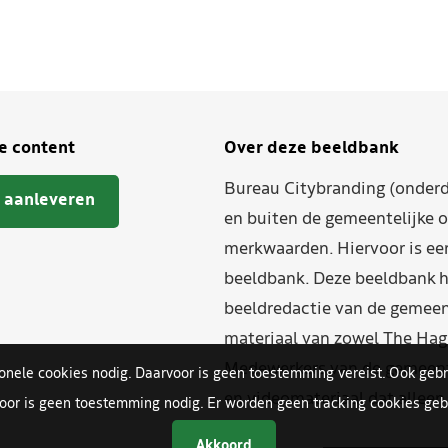
je content
Over deze beeldbank
Bureau Citybranding (onderd
 aanleveren
en buiten de gemeentelijke o
merkwaarden. Hiervoor is ee
beeldbank. Deze beeldbank h
beeldredactie van de gemeent
materiaal van zowel The Hag
Medewerkers van de gemeente
ionele cookies nodig. Daarvoor is geen toestemming vereist. Ook gebr
en videomateriaal dat allee
oor is geen toestemming nodig. Er worden geen tracking cookies gebr
Akkoord