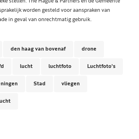
reke stellen. The Hague & Partners en de Gemeente
prakelijk worden gesteld voor aanspraken van
de in geval van onrechtmatig gebruik.
den haag van bovenaf
drone
fd
lucht
luchtfoto
Luchtfoto's
ningen
Stad
vliegen
ucht