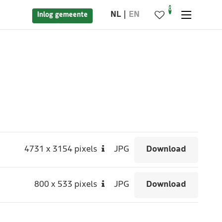
0
NL
EN
Inlog gemeente
4731
x
3154 pixels
JPG
Download
800
x
533 pixels
JPG
Download