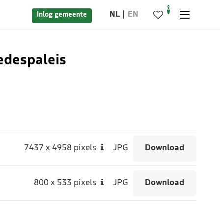
0
NL
EN
Inlog gemeente
redespaleis
7437
x
4958 pixels
JPG
Download
800
x
533 pixels
JPG
Download