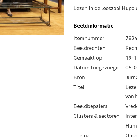
Lezen in de leeszaal Hugo 
Beeldinformatie
Itemnummer
782
Beeldrechten
Rech
Gemaakt op
19-1
Datum toegevoegd
06-0
Bron
Jurr
Titel
Leze
van 
Beeldbepalers
Vred
Clusters & sectoren
Inter
Hum
Thema
Onde