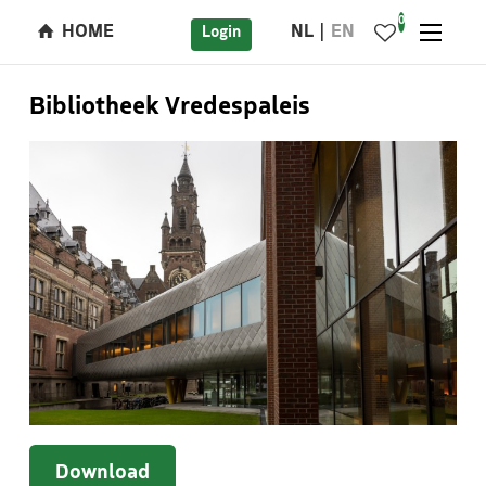
0
HOME
NL
EN
Login
Bibliotheek Vredespaleis
Download