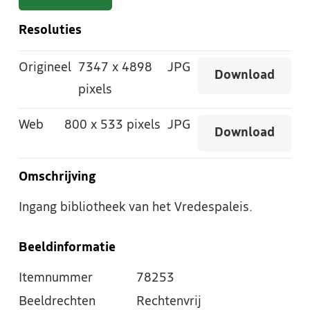
Resoluties
Origineel
7347
x
4898
JPG
Download
pixels
Web
800
x
533 pixels
JPG
Download
Omschrijving
Ingang bibliotheek van het Vredespaleis.
Beeldinformatie
Itemnummer
78253
Beeldrechten
Rechtenvrij