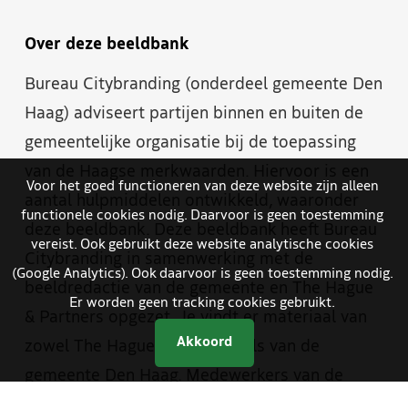
Over deze beeldbank
Bureau Citybranding (onderdeel gemeente Den
Haag) adviseert partijen binnen en buiten de
gemeentelijke organisatie bij de toepassing
van de Haagse merkwaarden. Hiervoor is een
Voor het goed functioneren van deze website zijn alleen
aantal hulpmiddelen ontwikkeld, waaronder
functionele cookies nodig. Daarvoor is geen toestemming
deze beeldbank. Deze beeldbank heeft Bureau
vereist. Ook gebruikt deze website analytische cookies
Citybranding in samenwerking met de
(Google Analytics). Ook daarvoor is geen toestemming nodig.
beeldredactie van de gemeente en The Hague
Er worden geen tracking cookies gebruikt.
& Partners opgezet. Je vindt er materiaal van
Akkoord
zowel The Hague & Partners als van de
gemeente Den Haag. Medewerkers van de
gemeente hebben met een aparte inlog