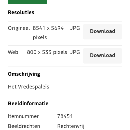
Resoluties
Origineel
8541
x
5694
JPG
Download
pixels
Web
800
x
533 pixels
JPG
Download
Omschrijving
Het Vredespaleis
Beeldinformatie
Itemnummer
78451
Beeldrechten
Rechtenvrij