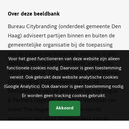
Over deze beeldbank
Bureau Citybranding (onderdeel gemeente Den
Haag) adviseert partijen binnen en buiten de
gemeentelijke organisatie bij de toepassing
van de Haagse merkwaarden. Hiervoor is een
Voor het goed functioneren van deze website zijn alleen
aantal hulpmiddelen ontwikkeld, waaronder
functionele cookies nodig. Daarvoor is geen toestemming
deze beeldbank. Deze beeldbank heeft Bureau
vereist. Ook gebruikt deze website analytische cookies
Citybranding in samenwerking met de
(Google Analytics). Ook daarvoor is geen toestemming nodig.
beeldredactie van de gemeente en The Hague
Er worden geen tracking cookies gebruikt.
& Partners opgezet. Je vindt er materiaal van
Akkoord
zowel The Hague & Partners als van de
gemeente Den Haag. Medewerkers van de
gemeente hebben met een aparte inlog