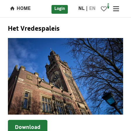
0
HOME
NL
EN
Login
Het Vredespaleis
Download