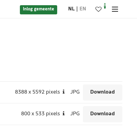
0
NL
EN
Inlog gemeente
8388
x
5592 pixels
JPG
Download
800
x
533 pixels
JPG
Download