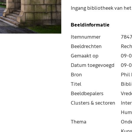
Ingang bibliotheek van het
Beeldinformatie
Itemnummer
784
Beeldrechten
Rech
Gemaakt op
09-0
Datum toegevoegd
09-0
Bron
Phil 
Titel
Bibl
Beeldbepalers
Vred
Clusters & sectoren
Inter
Hum
Thema
Onde
Kuns