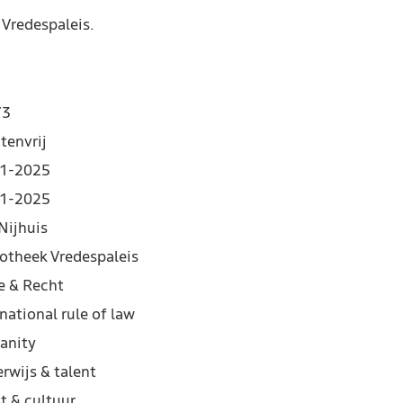
 Vredespaleis.
73
tenvrij
1-2025
1-2025
Nijhuis
iotheek Vredespaleis
e & Recht
national rule of law
anity
rwijs & talent
t & cultuur