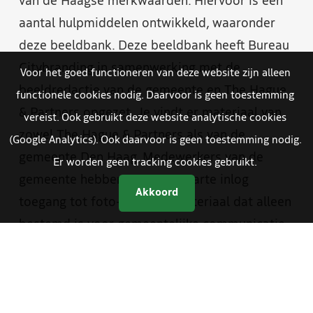
van de Haagse merkwaarden. Hiervoor is een
aantal hulpmiddelen ontwikkeld, waaronder
deze beeldbank. Deze beeldbank heeft Bureau
Citybranding in samenwerking met de
Voor het goed functioneren van deze website zijn alleen
beeldredactie van de gemeente en The Hague
functionele cookies nodig. Daarvoor is geen toestemming
& Partners opgezet. Je vindt er materiaal van
vereist. Ook gebruikt deze website analytische cookies
zowel The Hague & Partners als van de
(Google Analytics). Ook daarvoor is geen toestemming nodig.
gemeente Den Haag. Medewerkers van de
Er worden geen tracking cookies gebruikt.
gemeente hebben met een aparte inlog
Akkoord
toegang tot foto- en videomateriaal dat alleen
bestemd is voor gemeentelijke communicatie.