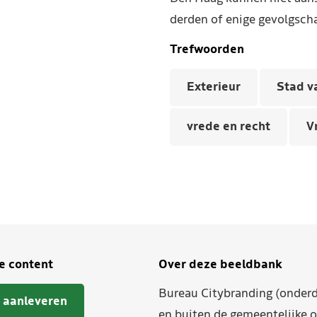
derden of enige gevolgscha
Trefwoorden
Exterieur
Stad v
vrede en recht
V
je content
Over deze beeldbank
Bureau Citybranding (onderd
 aanleveren
en buiten de gemeentelijke o