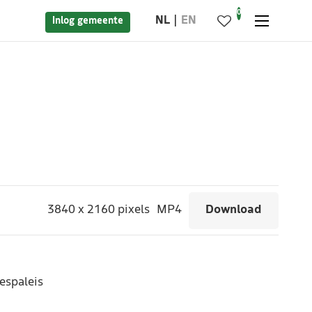
0
NL
EN
Inlog gemeente
3840
x
2160 pixels
MP4
Download
espaleis