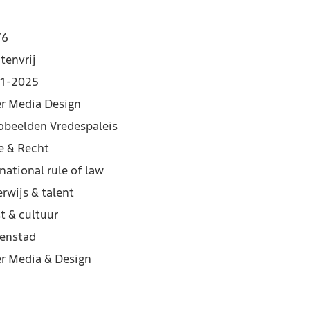
76
tenvrij
1-2025
er Media Design
obeelden Vredespaleis
e & Recht
national rule of law
rwijs & talent
t & cultuur
enstad
er Media & Design