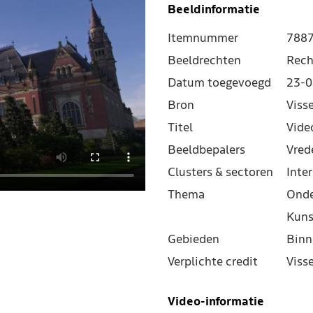
Beeldinformatie
Itemnummer
788
Beeldrechten
Rech
Datum toegevoegd
23-0
Bron
Viss
Titel
Vide
Beeldbepalers
Vred
Clusters & sectoren
Inter
Thema
Onde
Kuns
Gebieden
Binn
Verplichte credit
Viss
Video-informatie