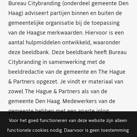
Bureau Citybranding (onderdeel gemeente Den
Haag) adviseert partijen binnen en buiten de
gemeentelijke organisatie bij de toepassing
van de Haagse merkwaarden. Hiervoor is een
aantal hulpmiddelen ontwikkeld, waaronder
deze beeldbank. Deze beeldbank heeft Bureau
Citybranding in samenwerking met de
beeldredactie van de gemeente en The Hague
& Partners opgezet. Je vindt er materiaal van
zowel The Hague & Partners als van de
gemeente Den Haag. Medewerkers van de
gemeente hebben met een aparte inlog
toegang tot foto- en videomateriaal dat alleen
Voor het goed functioneren van deze website zijn alleen
bestemd is voor gemeentelijke communicatie.
functionele cookies nodig. Daarvoor is geen toestemming