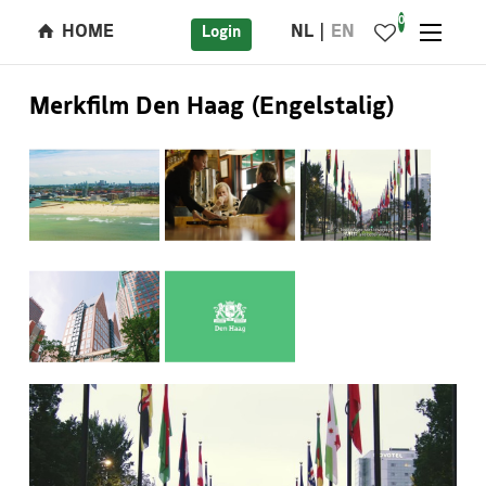
0
HOME
NL
EN
Login
Merkfilm Den Haag (Engelstalig)