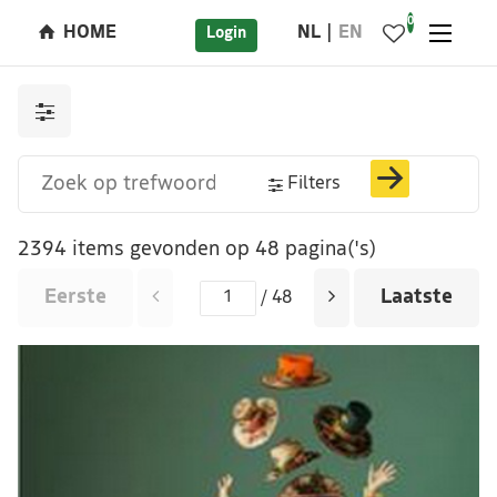
0
HOME
NL
EN
Login
Filters
2394 items gevonden op 48 pagina('s)
Eerste
Laatste
/ 48