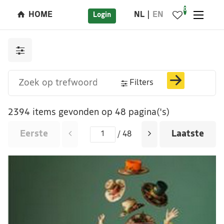
0
HOME
NL
EN
Login
Filters
2394 items gevonden op 48 pagina('s)
Eerste
Laatste
/ 48