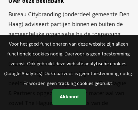
Over deze beeldbank
Bureau Citybranding (onderdeel gemeente Den
Haag) adviseert partijen binnen en buiten de
gemeentelijke organisatie bij de toepassing
van de Haagse merkwaarden. Hiervoor is een
Voor het goed functioneren van deze website zijn alleen
aantal hulpmiddelen ontwikkeld, waaronder
functionele cookies nodig. Daarvoor is geen toestemming
deze beeldbank. Deze beeldbank heeft Bureau
vereist. Ook gebruikt deze website analytische cookies
Citybranding in samenwerking met de
(Google Analytics). Ook daarvoor is geen toestemming nodig.
beeldredactie van de gemeente en The Hague
Er worden geen tracking cookies gebruikt.
& Partners opgezet. Je vindt er materiaal van
Akkoord
zowel The Hague & Partners als van de
gemeente Den Haag. Medewerkers van de
gemeente hebben met een aparte inlog
toegang tot foto- en videomateriaal dat alleen