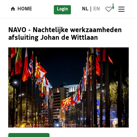
0
HOME
NL
EN
Login
NAVO - Nachtelijke werkzaamheden
afsluiting Johan de Wittlaan