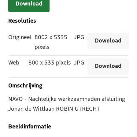
Download
Resoluties
Origineel
8002
x
5335
JPG
Download
pixels
Web
800
x
533 pixels
JPG
Download
Omschrijving
NAVO - Nachtelijke werkzaamheden afsluiting
Johan de Wittlaan ROBIN UTRECHT
Beeldinformatie