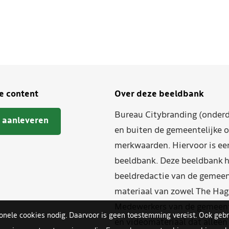
je content
Over deze beeldbank
Bureau Citybranding (onderd
 aanleveren
en buiten de gemeentelijke o
merkwaarden. Hiervoor is ee
beeldbank. Deze beeldbank h
beeldredactie van de gemeent
materiaal van zowel The Hag
Medewerkers van de gemeente
ionele cookies nodig. Daarvoor is geen toestemming vereist. Ook gebr
en videomateriaal dat allee