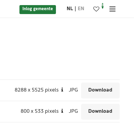
0
NL
EN
Inlog gemeente
8288
x
5525 pixels
JPG
Download
800
x
533 pixels
JPG
Download