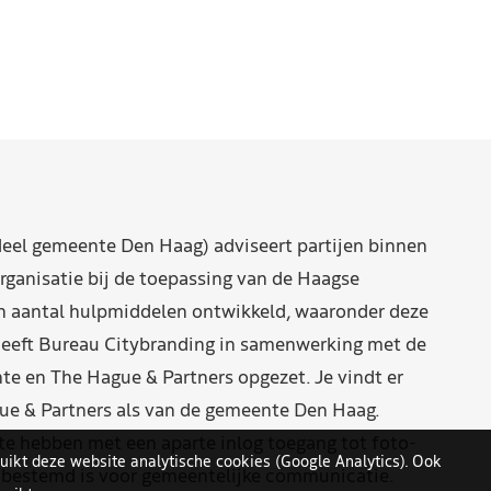
eel gemeente Den Haag) adviseert partijen binnen
rganisatie bij de toepassing van de Haagse
n aantal hulpmiddelen ontwikkeld, waaronder deze
eeft Bureau Citybranding in samenwerking met de
e en The Hague & Partners opgezet. Je vindt er
ue & Partners als van de gemeente Den Haag.
 hebben met een aparte inlog toegang tot foto-
uikt deze website analytische cookies (Google Analytics). Ook
n bestemd is voor gemeentelijke communicatie.