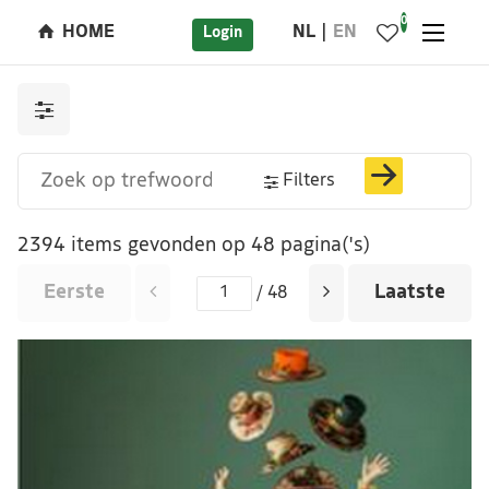
0
HOME
NL
EN
Login
Filters
2394 items gevonden op 48 pagina('s)
Eerste
Laatste
/ 48