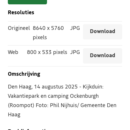
Resoluties
Origineel
8640
x
5760
JPG
Download
pixels
Web
800
x
533 pixels
JPG
Download
Omschrijving
Den Haag, 14 augustus 2025 - Kijkduin:
Vakantiepark en camping Ockenburgh
(Roompot) Foto: Phil Nijhuis/ Gemeente Den
Haag