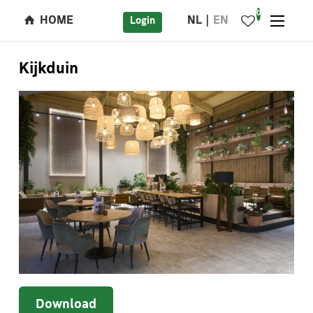
0
HOME
NL
EN
Login
Kijkduin
Download