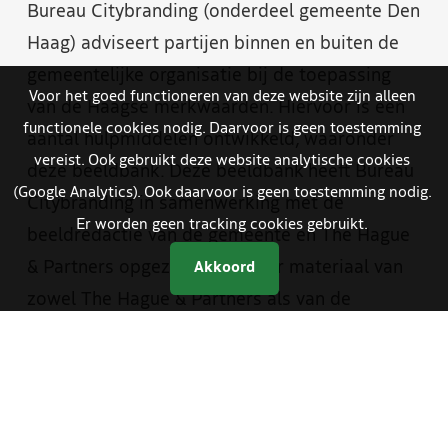
Bureau Citybranding (onderdeel gemeente Den
Haag) adviseert partijen binnen en buiten de
gemeentelijke organisatie bij de toepassing
Voor het goed functioneren van deze website zijn alleen
van de Haagse merkwaarden. Hiervoor is een
functionele cookies nodig. Daarvoor is geen toestemming
aantal hulpmiddelen ontwikkeld, waaronder
vereist. Ook gebruikt deze website analytische cookies
deze beeldbank. Deze beeldbank heeft Bureau
(Google Analytics). Ook daarvoor is geen toestemming nodig.
Citybranding in samenwerking met de
Er worden geen tracking cookies gebruikt.
beeldredactie van de gemeente en The Hague
& Partners opgezet. Je vindt er materiaal van
Akkoord
zowel The Hague & Partners als van de
gemeente Den Haag. Medewerkers van de
gemeente hebben met een aparte inlog
toegang tot foto- en videomateriaal dat alleen
bestemd is voor gemeentelijke communicatie.