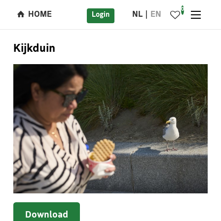
0
HOME
NL
EN
Login
Kijkduin
Download