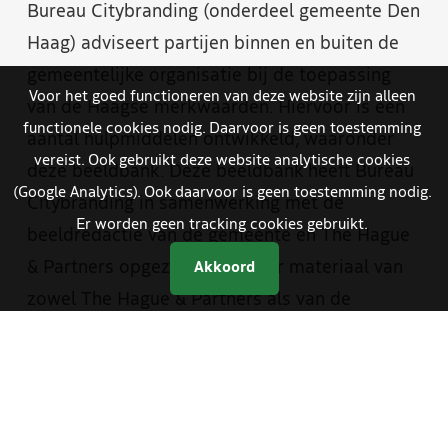
Bureau Citybranding (onderdeel gemeente Den
Haag) adviseert partijen binnen en buiten de
gemeentelijke organisatie bij de toepassing
Voor het goed functioneren van deze website zijn alleen
van de Haagse merkwaarden. Hiervoor is een
functionele cookies nodig. Daarvoor is geen toestemming
aantal hulpmiddelen ontwikkeld, waaronder
vereist. Ook gebruikt deze website analytische cookies
deze beeldbank. Deze beeldbank heeft Bureau
(Google Analytics). Ook daarvoor is geen toestemming nodig.
Citybranding in samenwerking met de
Er worden geen tracking cookies gebruikt.
beeldredactie van de gemeente en The Hague
& Partners opgezet. Je vindt er materiaal van
Akkoord
zowel The Hague & Partners als van de
gemeente Den Haag. Medewerkers van de
gemeente hebben met een aparte inlog
toegang tot foto- en videomateriaal dat alleen
bestemd is voor gemeentelijke communicatie.