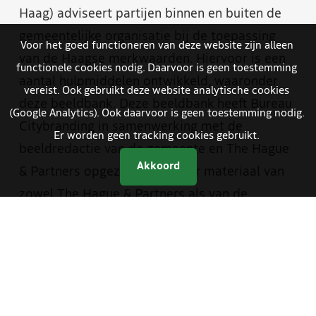
Haag) adviseert partijen binnen en buiten de
gemeentelijke organisatie bij de toepassing
Voor het goed functioneren van deze website zijn alleen
van de Haagse merkwaarden. Hiervoor is een
functionele cookies nodig. Daarvoor is geen toestemming
aantal hulpmiddelen ontwikkeld, waaronder
vereist. Ook gebruikt deze website analytische cookies
deze beeldbank. Deze beeldbank heeft Bureau
(Google Analytics). Ook daarvoor is geen toestemming nodig.
Citybranding in samenwerking met de
Er worden geen tracking cookies gebruikt.
beeldredactie van de gemeente en The Hague
Akkoord
& Partners opgezet. Je vindt er materiaal van
zowel The Hague & Partners als van de
gemeente Den Haag. Medewerkers van de
gemeente hebben met een aparte inlog
toegang tot foto- en videomateriaal dat alleen
bestemd is voor gemeentelijke communicatie.