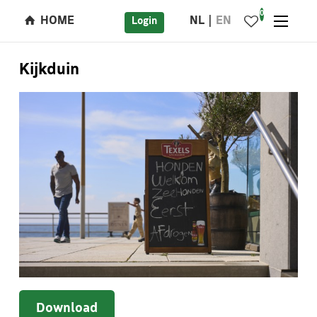
0
HOME
NL
EN
Login
Kijkduin
Download