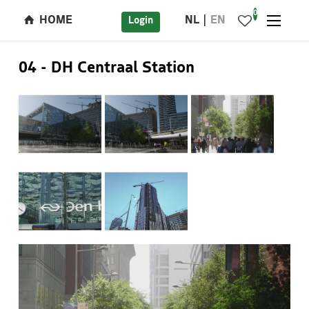
0
HOME
NL
EN
Login
04 - DH Centraal Station