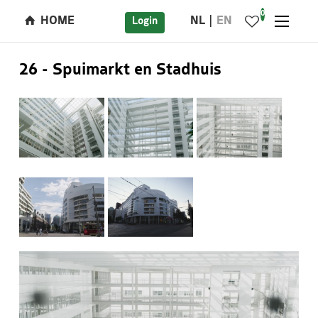
0
HOME
NL
EN
Login
26 - Spuimarkt en Stadhuis