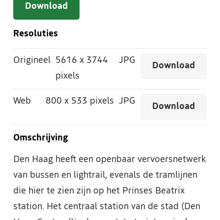
Download
Resoluties
Origineel
5616
x
3744
JPG
Download
pixels
Web
800
x
533 pixels
JPG
Download
Omschrijving
Den Haag heeft een openbaar vervoersnetwerk
van bussen en lightrail, evenals de tramlijnen
die hier te zien zijn op het Prinses Beatrix
station. Het centraal station van de stad (Den