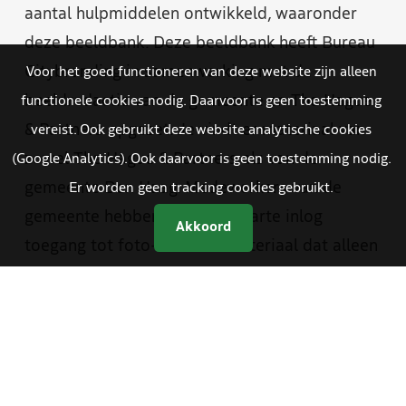
aantal hulpmiddelen ontwikkeld, waaronder
deze beeldbank. Deze beeldbank heeft Bureau
Citybranding in samenwerking met de
Voor het goed functioneren van deze website zijn alleen
beeldredactie van de gemeente en The Hague
functionele cookies nodig. Daarvoor is geen toestemming
& Partners opgezet. Je vindt er materiaal van
vereist. Ook gebruikt deze website analytische cookies
zowel The Hague & Partners als van de
(Google Analytics). Ook daarvoor is geen toestemming nodig.
gemeente Den Haag. Medewerkers van de
Er worden geen tracking cookies gebruikt.
gemeente hebben met een aparte inlog
Akkoord
toegang tot foto- en videomateriaal dat alleen
bestemd is voor gemeentelijke communicatie.