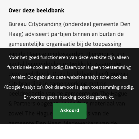
Over deze beeldbank
Bureau Citybranding (onderdeel gemeente Den
Haag) adviseert partijen binnen en buiten de
gemeentelijke organisatie bij de toepassing
van de Haagse merkwaarden. Hiervoor is een
Voor het goed functioneren van deze website zijn alleen
aantal hulpmiddelen ontwikkeld, waaronder
functionele cookies nodig. Daarvoor is geen toestemming
deze beeldbank. Deze beeldbank heeft Bureau
vereist. Ook gebruikt deze website analytische cookies
Citybranding in samenwerking met de
(Google Analytics). Ook daarvoor is geen toestemming nodig.
beeldredactie van de gemeente en The Hague
Er worden geen tracking cookies gebruikt.
& Partners opgezet. Je vindt er materiaal van
Akkoord
zowel The Hague & Partners als van de
gemeente Den Haag. Medewerkers van de
gemeente hebben met een aparte inlog