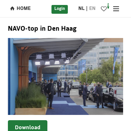
0
HOME
NL
EN
Login
NAVO-top in Den Haag
Download