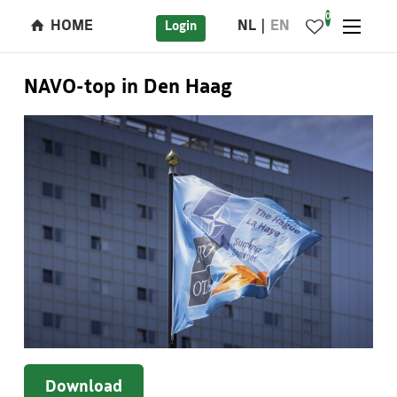
0
HOME
NL
EN
Login
NAVO-top in Den Haag
Download