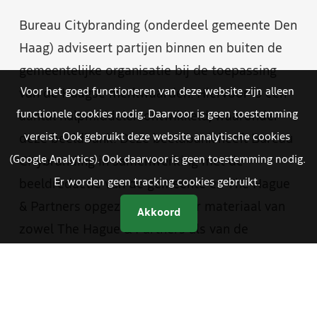
Bureau Citybranding (onderdeel gemeente Den
Haag) adviseert partijen binnen en buiten de
gemeentelijke organisatie bij de toepassing
Voor het goed functioneren van deze website zijn alleen
van de Haagse merkwaarden. Hiervoor is een
functionele cookies nodig. Daarvoor is geen toestemming
aantal hulpmiddelen ontwikkeld, waaronder
vereist. Ook gebruikt deze website analytische cookies
deze beeldbank. Deze beeldbank heeft Bureau
(Google Analytics). Ook daarvoor is geen toestemming nodig.
Citybranding in samenwerking met de
Er worden geen tracking cookies gebruikt.
beeldredactie van de gemeente en The Hague
& Partners opgezet. Je vindt er materiaal van
Akkoord
zowel The Hague & Partners als van de
gemeente Den Haag. Medewerkers van de
gemeente hebben met een aparte inlog
toegang tot foto- en videomateriaal dat alleen