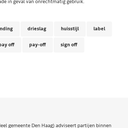
de in geval van onrechtmatig gebruik.
anding
drieslag
huisstijl
label
pay off
pay-off
sign off
eel gemeente Den Haag) adviseert partijen binnen