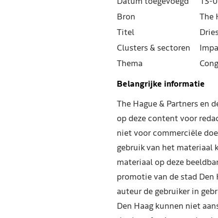
Datum toegevoegd
13-0
Bron
The 
Titel
Drie
Clusters & sectoren
Impa
Thema
Cong
Belangrijke informatie
The Hague & Partners en 
op deze content voor reda
niet voor commerciële doe
gebruik van het materiaal 
materiaal op deze beeldba
promotie van de stad Den 
auteur de gebruiker in geb
Den Haag kunnen niet aans