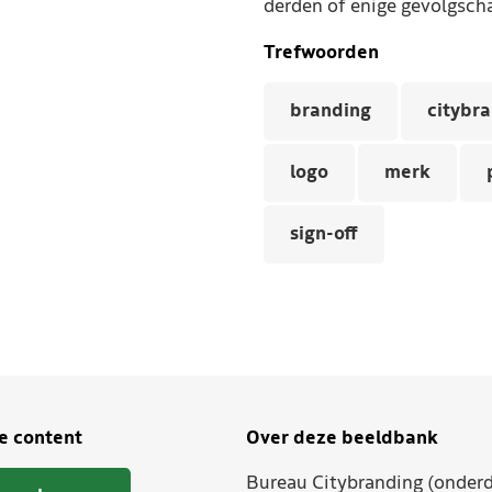
derden of enige gevolgscha
Trefwoorden
branding
citybr
logo
merk
sign-off
je content
Over deze beeldbank
Bureau Citybranding (onderd