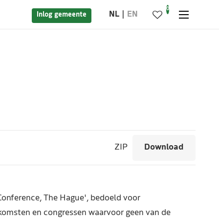
0
NL
EN
Inlog gemeente
ZIP
Download
Conference, The Hague', bedoeld voor
komsten en congressen waarvoor geen van de