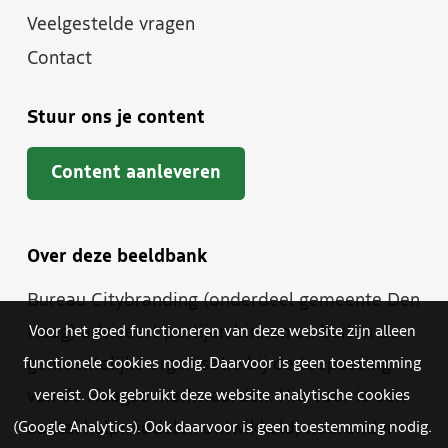
Veelgestelde vragen
Contact
Stuur ons je content
Content aanleveren
Over deze beeldbank
Bureau Citybranding (onderdeel gemeente Den
Haag) adviseert partijen binnen en buiten de
Voor het goed functioneren van deze website zijn alleen
gemeentelijke organisatie bij de toepassing
functionele cookies nodig. Daarvoor is geen toestemming
van de Haagse merkwaarden. Hiervoor is een
vereist. Ook gebruikt deze website analytische cookies
aantal hulpmiddelen ontwikkeld, waaronder
(Google Analytics). Ook daarvoor is geen toestemming nodig.