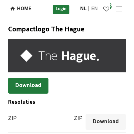
0
HOME
NL
EN
Login
Compactlogo The Hague
Download
Resoluties
ZIP
ZIP
Download