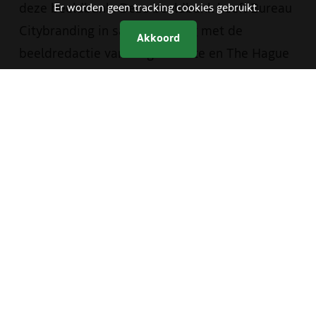
deze beeldbank. Deze beeldbank heeft Bureau
Er worden geen tracking cookies gebruikt.
Citybranding in samenwerking met de
Akkoord
beeldredactie van de gemeente en The Hague
& Partners opgezet. Je vindt er materiaal van
zowel The Hague & Partners als van de
gemeente Den Haag. Medewerkers van de
gemeente hebben met een aparte inlog
toegang tot foto- en videomateriaal dat alleen
bestemd is voor gemeentelijke communicatie.