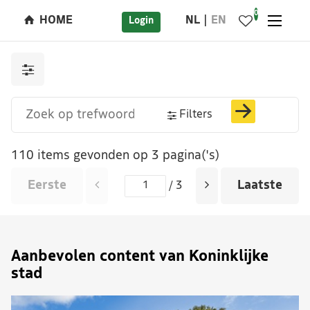
0
HOME
NL
EN
Login
Filters
110 items gevonden op 3 pagina('s)
Eerste
Laatste
/ 3
Aanbevolen content van Koninklijke
stad