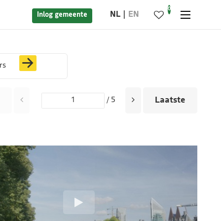
0
NL
EN
Inlog gemeente
rs
Laatste
/ 5