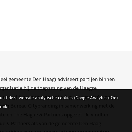
eel gemeente Den Haag) adviseert partijen binnen
rganisatie bij de toepassing van de Haagse
n aantal hulpmiddelen ontwikkeld, waaronder deze
uikt deze website analytische cookies (Google Analytics). Ook
eeft Bureau Citybranding in samenwerking met de
uikt.
e en The Hague & Partners opgezet. Je vindt er
ue & Partners als van de gemeente Den Haag.