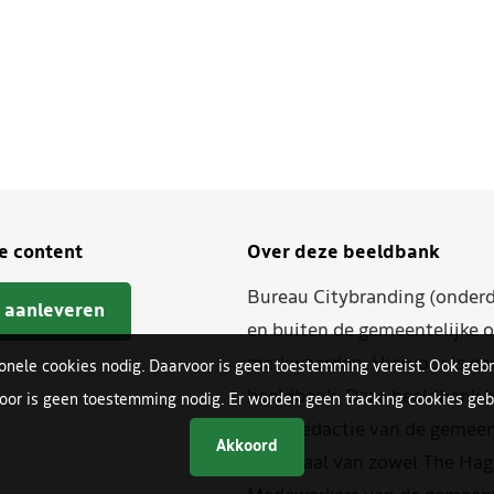
je content
Over deze beeldbank
Bureau Citybranding (onderd
 aanleveren
en buiten de gemeentelijke o
merkwaarden. Hiervoor is ee
ionele cookies nodig. Daarvoor is geen toestemming vereist. Ook gebr
beeldbank. Deze beeldbank h
oor is geen toestemming nodig. Er worden geen tracking cookies gebr
beeldredactie van de gemeent
Akkoord
materiaal van zowel The Hag