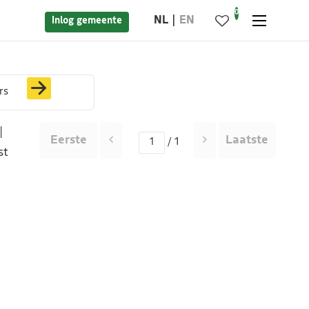
0
NL
EN
Inlog gemeente
rs
|
Eerste
Laatste
/ 1
st