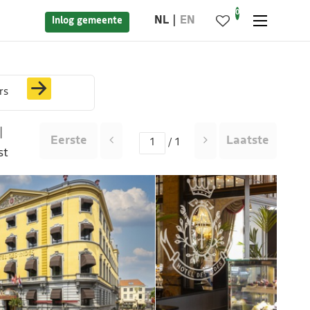
0
NL
EN
Inlog gemeente
rs
|
Eerste
Laatste
/ 1
st