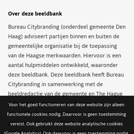
Over deze beeldbank
Bureau Citybranding (onderdeel gemeente Den
Haag) adviseert partijen binnen en buiten de
gemeentelijke organisatie bij de toepassing
van de Haagse merkwaarden. Hiervoor is een
aantal hulpmiddelen ontwikkeld, waaronder
deze beeldbank. Deze beeldbank heeft Bureau
Citybranding in samenwerking met de
beeldredactie van de gemeente en The Hague
& Partners opgezet. Je vindt er materiaal van
Voor het goed functioneren van deze website zijn alleen
zowel The Hague & Partners als van de
functionele cookies nodig. Daarvoor is geen toestemming
gemeente Den Haag. Medewerkers van de
vereist. Ook gebruikt deze website analytische cookies
gemeente hebben met een aparte inlog
(Google Analytics). Ook daarvoor is geen toestemming nodig.