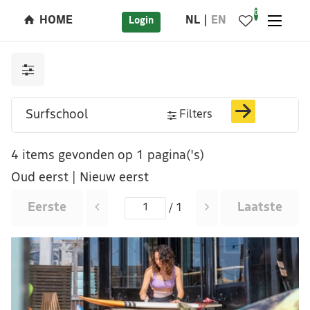
0
HOME
NL
EN
Login
Filters
4 items gevonden op 1 pagina('s)
Oud eerst
|
Nieuw eerst
Eerste
Laatste
/ 1