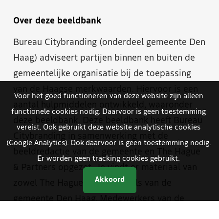
Over deze beeldbank
Bureau Citybranding (onderdeel gemeente Den
Haag) adviseert partijen binnen en buiten de
gemeentelijke organisatie bij de toepassing
van de Haagse merkwaarden. Hiervoor is een
Voor het goed functioneren van deze website zijn alleen
aantal hulpmiddelen ontwikkeld, waaronder
functionele cookies nodig. Daarvoor is geen toestemming
deze beeldbank. Deze beeldbank heeft Bureau
vereist. Ook gebruikt deze website analytische cookies
Citybranding in samenwerking met de
(Google Analytics). Ook daarvoor is geen toestemming nodig.
beeldredactie van de gemeente en The Hague
Er worden geen tracking cookies gebruikt.
& Partners opgezet. Je vindt er materiaal van
Akkoord
zowel The Hague & Partners als van de
gemeente Den Haag. Medewerkers van de
gemeente hebben met een aparte inlog