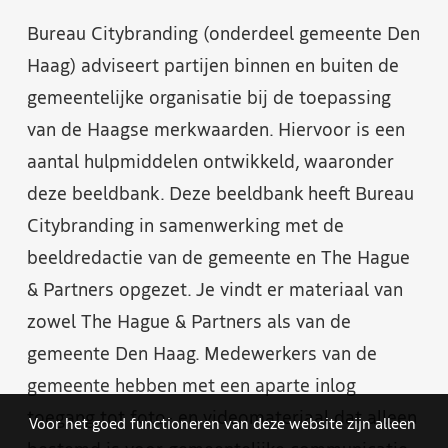
Bureau Citybranding (onderdeel gemeente Den
Haag) adviseert partijen binnen en buiten de
gemeentelijke organisatie bij de toepassing
van de Haagse merkwaarden. Hiervoor is een
aantal hulpmiddelen ontwikkeld, waaronder
deze beeldbank. Deze beeldbank heeft Bureau
Citybranding in samenwerking met de
beeldredactie van de gemeente en The Hague
& Partners opgezet. Je vindt er materiaal van
zowel The Hague & Partners als van de
gemeente Den Haag. Medewerkers van de
gemeente hebben met een aparte inlog
toegang tot foto- en videomateriaal dat alleen
Voor het goed functioneren van deze website zijn alleen