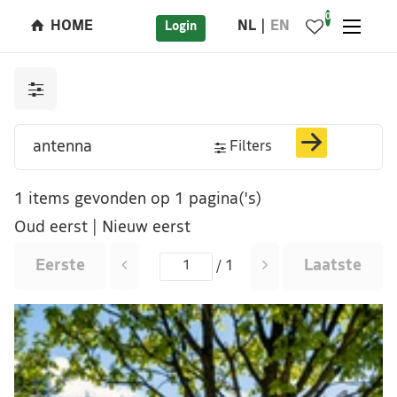
0
HOME
NL
EN
Login
Filters
1 items gevonden op 1 pagina('s)
Oud eerst
|
Nieuw eerst
Eerste
Laatste
/ 1