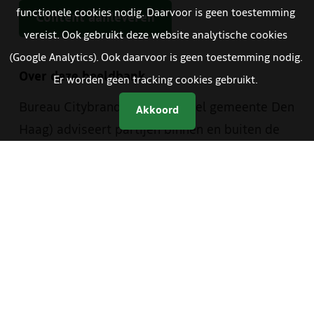
functionele cookies nodig. Daarvoor is geen toestemming
Content aanleveren
vereist. Ook gebruikt deze website analytische cookies
(Google Analytics). Ook daarvoor is geen toestemming nodig.
Over deze beeldbank
Er worden geen tracking cookies gebruikt.
Bureau Citybranding (onderdeel gemeente Den
Akkoord
Haag) adviseert partijen binnen en buiten de
gemeentelijke organisatie bij de toepassing
van de Haagse merkwaarden. Hiervoor is een
aantal hulpmiddelen ontwikkeld, waaronder
deze beeldbank. Deze beeldbank heeft Bureau
Citybranding in samenwerking met de
beeldredactie van de gemeente en The Hague
& Partners opgezet. Je vindt er materiaal van
zowel The Hague & Partners als van de