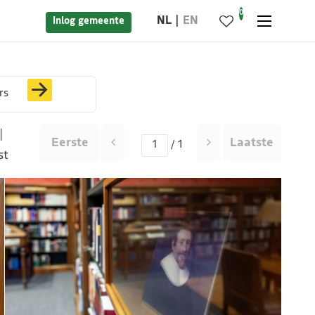
0
NL
EN
Inlog gemeente
rs
|
Eerste
Laatste
/ 1
st