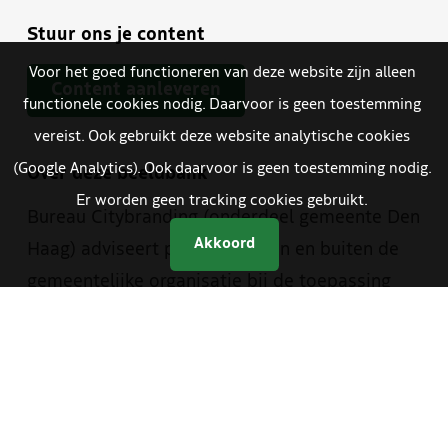
Stuur ons je content
Voor het goed functioneren van deze website zijn alleen
Content aanleveren
functionele cookies nodig. Daarvoor is geen toestemming
vereist. Ook gebruikt deze website analytische cookies
(Google Analytics). Ook daarvoor is geen toestemming nodig.
Over deze beeldbank
Er worden geen tracking cookies gebruikt.
Bureau Citybranding (onderdeel gemeente Den
Akkoord
Haag) adviseert partijen binnen en buiten de
gemeentelijke organisatie bij de toepassing
van de Haagse merkwaarden. Hiervoor is een
aantal hulpmiddelen ontwikkeld, waaronder
deze beeldbank. Deze beeldbank heeft Bureau
Citybranding in samenwerking met de
beeldredactie van de gemeente en The Hague