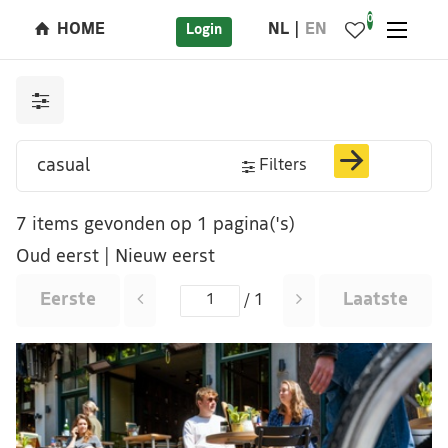
0
HOME
NL
EN
Login
Filters
7 items gevonden op 1 pagina('s)
Oud eerst
|
Nieuw eerst
Eerste
Laatste
/ 1