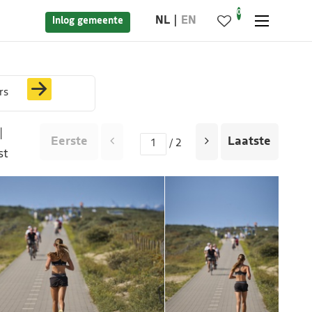
0
NL
EN
Inlog gemeente
rs
|
Eerste
Laatste
/ 2
st