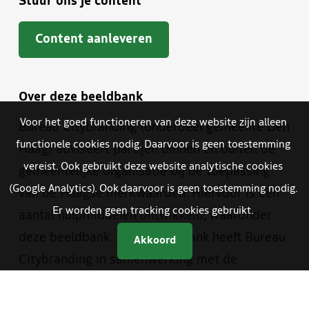
Stuur ons je content
Content aanleveren
Over deze beeldbank
Voor het goed functioneren van deze website zijn alleen
Bureau Citybranding (onderdeel gemeente Den
functionele cookies nodig. Daarvoor is geen toestemming
Haag) adviseert partijen binnen en buiten de
vereist. Ook gebruikt deze website analytische cookies
gemeentelijke organisatie bij de toepassing
(Google Analytics). Ook daarvoor is geen toestemming nodig.
van de Haagse merkwaarden. Hiervoor is een
Er worden geen tracking cookies gebruikt.
aantal hulpmiddelen ontwikkeld, waaronder
deze beeldbank. Deze beeldbank heeft Bureau
Akkoord
Citybranding in samenwerking met de
beeldredactie van de gemeente en The Hague
& Partners opgezet. Je vindt er materiaal van