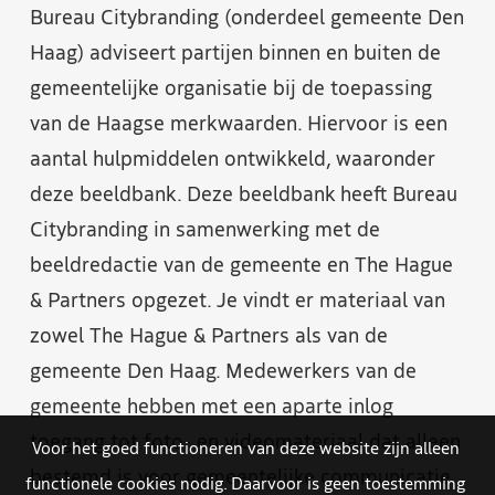
Bureau Citybranding (onderdeel gemeente Den
Haag) adviseert partijen binnen en buiten de
gemeentelijke organisatie bij de toepassing
van de Haagse merkwaarden. Hiervoor is een
aantal hulpmiddelen ontwikkeld, waaronder
deze beeldbank. Deze beeldbank heeft Bureau
Citybranding in samenwerking met de
beeldredactie van de gemeente en The Hague
& Partners opgezet. Je vindt er materiaal van
zowel The Hague & Partners als van de
gemeente Den Haag. Medewerkers van de
gemeente hebben met een aparte inlog
toegang tot foto- en videomateriaal dat alleen
Voor het goed functioneren van deze website zijn alleen
bestemd is voor gemeentelijke communicatie.
functionele cookies nodig. Daarvoor is geen toestemming