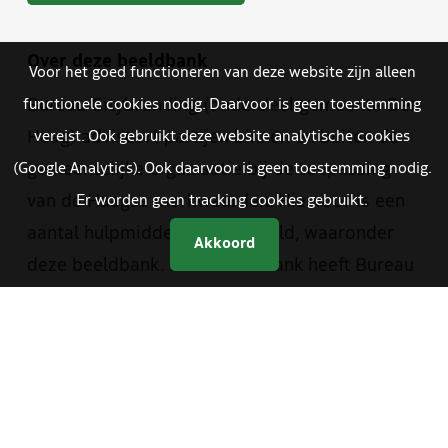
Over deze beeldbank
Voor het goed functioneren van deze website zijn alleen
Bureau Citybranding (onderdeel gemeente Den
functionele cookies nodig. Daarvoor is geen toestemming
Haag) adviseert partijen binnen en buiten de
vereist. Ook gebruikt deze website analytische cookies
gemeentelijke organisatie bij de toepassing
(Google Analytics). Ook daarvoor is geen toestemming nodig.
van de Haagse merkwaarden. Hiervoor is een
Er worden geen tracking cookies gebruikt.
aantal hulpmiddelen ontwikkeld, waaronder
Akkoord
deze beeldbank. Deze beeldbank heeft Bureau
Citybranding in samenwerking met de
beeldredactie van de gemeente en The Hague
& Partners opgezet. Je vindt er materiaal van
zowel The Hague & Partners als van de
gemeente Den Haag. Medewerkers van de