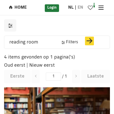
0
HOME
NL
EN
Login
Filters
4 items gevonden op 1 pagina('s)
Oud eerst
|
Nieuw eerst
Eerste
Laatste
/ 1