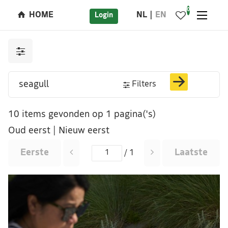
0
HOME
NL
EN
Login
Filters
10 items gevonden op 1 pagina('s)
Oud eerst
|
Nieuw eerst
Eerste
Laatste
/ 1