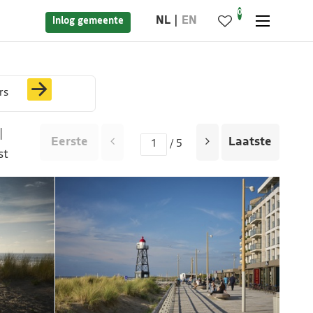
0
NL
EN
Inlog gemeente
rs
|
Eerste
Laatste
/ 5
st