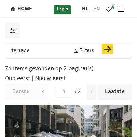
0
HOME
NL
EN
Login
Filters
76 items gevonden op 2 pagina('s)
Oud eerst
|
Nieuw eerst
Eerste
Laatste
/ 2