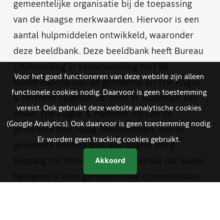
gemeentelijke organisatie bij de toepassing
van de Haagse merkwaarden. Hiervoor is een
aantal hulpmiddelen ontwikkeld, waaronder
deze beeldbank. Deze beeldbank heeft Bureau
Citybranding in samenwerking met de
Voor het goed functioneren van deze website zijn alleen
beeldredactie van de gemeente en The Hague
functionele cookies nodig. Daarvoor is geen toestemming
& Partners opgezet. Je vindt er materiaal van
vereist. Ook gebruikt deze website analytische cookies
zowel The Hague & Partners als van de
(Google Analytics). Ook daarvoor is geen toestemming nodig.
gemeente Den Haag. Medewerkers van de
Er worden geen tracking cookies gebruikt.
gemeente hebben met een aparte inlog
toegang tot foto- en videomateriaal dat alleen
Akkoord
bestemd is voor gemeentelijke communicatie.