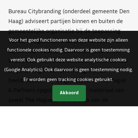
Bureau Citybranding (onderdeel gemeente Den
Haag) adviseert partijen binnen en buiten de
gemeentelijke organisatie bij de toepassing
Voor het goed functioneren van deze website zijn alleen
van de Haagse merkwaarden. Hiervoor is een
functionele cookies nodig. Daarvoor is geen toestemming
aantal hulpmiddelen ontwikkeld, waaronder
vereist. Ook gebruikt deze website analytische cookies
deze beeldbank. Deze beeldbank heeft Bureau
(Google Analytics). Ook daarvoor is geen toestemming nodig.
Citybranding in samenwerking met de
Er worden geen tracking cookies gebruikt.
beeldredactie van de gemeente en The Hague
& Partners opgezet. Je vindt er materiaal van
Akkoord
zowel The Hague & Partners als van de
gemeente Den Haag. Medewerkers van de
gemeente hebben met een aparte inlog
toegang tot foto- en videomateriaal dat alleen