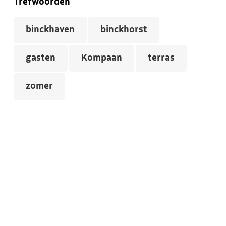
Trefwoorden
binckhaven
binckhorst
gasten
Kompaan
terras
zomer