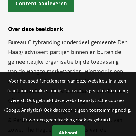
Content aanleveren
Over deze beeldbank
Bureau Citybranding (onderdeel gemeente Den
Haag) adviseert partijen binnen en buiten de
gemeentelijke organisatie bij de toepassing
van de Haagse merkwaarden. Hiervoor is een
aantal hulpmiddelen ontwikkeld, waaronder
Voor het goed functioneren van deze website zijn alleen
deze beeldbank. Deze beeldbank heeft Bureau
functionele cookies nodig. Daarvoor is geen toestemming
Citybranding in samenwerking met de
vereist. Ook gebruikt deze website analytische cookies
beeldredactie van de gemeente en The Hague
(Google Analytics). Ook daarvoor is geen toestemming nodig.
& Partners opgezet. Je vindt er materiaal van
Er worden geen tracking cookies gebruikt.
zowel The Hague & Partners als van de
Akkoord