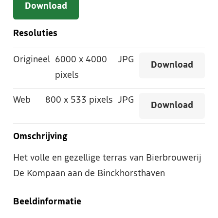
Download
Resoluties
Origineel
6000
x
4000
JPG
Download
pixels
Web
800
x
533 pixels
JPG
Download
Omschrijving
Het volle en gezellige terras van Bierbrouwerij
De Kompaan aan de Binckhorsthaven
Beeldinformatie