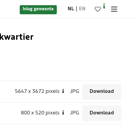
0
NL
EN
Inlog gemeente
kwartier
5647
x
3672 pixels
JPG
Download
800
x
520 pixels
JPG
Download