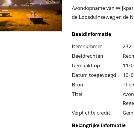
Avondopname van Wijkpark 
de Loosduinseweg en de N
Beeldinformatie
Itemnummer
232
Beeldrechten
Rech
Gemaakt op
11-0
Datum toegevoegd
10-0
Bron
The 
Titel
Avon
Rege
Verplichte credit
Geme
Belangrijke informatie