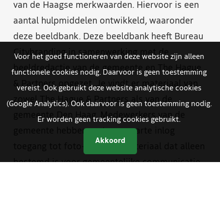
van de Haagse merkwaarden. Hiervoor is een
aantal hulpmiddelen ontwikkeld, waaronder
deze beeldbank. Deze beeldbank heeft Bureau
Citybranding in samenwerking met de
Voor het goed functioneren van deze website zijn alleen
beeldredactie van de gemeente en The Hague
functionele cookies nodig. Daarvoor is geen toestemming
& Partners opgezet. Je vindt er materiaal van
vereist. Ook gebruikt deze website analytische cookies
zowel The Hague & Partners als van de
(Google Analytics). Ook daarvoor is geen toestemming nodig.
gemeente Den Haag. Medewerkers van de
Er worden geen tracking cookies gebruikt.
gemeente hebben met een aparte inlog
Akkoord
toegang tot foto- en videomateriaal dat alleen
bestemd is voor gemeentelijke communicatie.