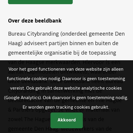
Over deze beeldbank
Bureau Citybranding (onderdeel gemeente Den
Haag) adviseert partijen binnen en buiten de
gemeentelijke organisatie bij de toepassing
van de Haagse merkwaarden. Hiervoor is een
Voor het goed functioneren van deze website zijn alleen
aantal hulpmiddelen ontwikkeld, waaronder
functionele cookies nodig. Daarvoor is geen toestemming
deze beeldbank. Deze beeldbank heeft Bureau
vereist. Ook gebruikt deze website analytische cookies
Citybranding in samenwerking met de
(Google Analytics). Ook daarvoor is geen toestemming nodig.
beeldredactie van de gemeente en The Hague
Er worden geen tracking cookies gebruikt.
& Partners opgezet. Je vindt er materiaal van
zowel The Hague & Partners als van de
Akkoord
gemeente Den Haag. Medewerkers van de