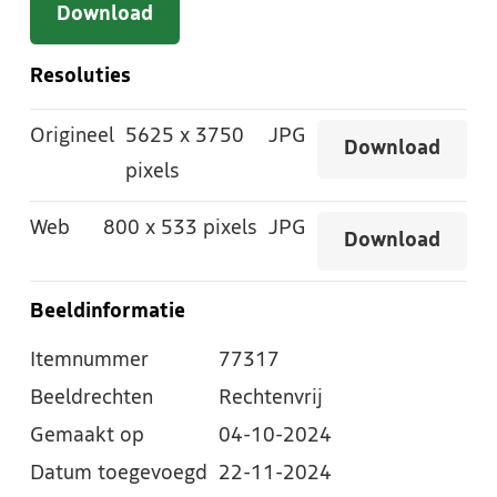
Download
Resoluties
Origineel
5625
x
3750
JPG
Download
pixels
Web
800
x
533 pixels
JPG
Download
Beeldinformatie
Itemnummer
77317
Beeldrechten
Rechtenvrij
Gemaakt op
04-10-2024
Datum toegevoegd
22-11-2024