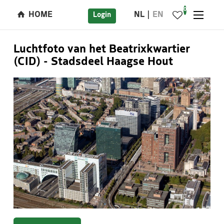
0
HOME
NL
EN
Login
Luchtfoto van het Beatrixkwartier
(CID) - Stadsdeel Haagse Hout