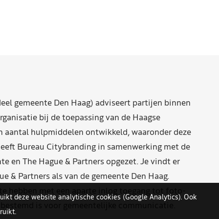
eel gemeente Den Haag) adviseert partijen binnen
rganisatie bij de toepassing van de Haagse
n aantal hulpmiddelen ontwikkeld, waaronder deze
eeft Bureau Citybranding in samenwerking met de
e en The Hague & Partners opgezet. Je vindt er
ue & Partners als van de gemeente Den Haag.
 hebben met een aparte inlog toegang tot foto-
uikt deze website analytische cookies (Google Analytics). Ook
n bestemd is voor gemeentelijke communicatie.
uikt.