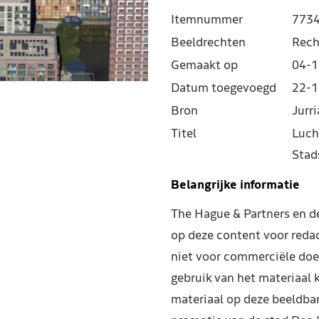
Itemnummer
773
Beeldrechten
Rech
Gemaakt op
04-1
Datum toegevoegd
22-1
Bron
Jurr
Titel
Luch
Stad
Belangrijke informatie
The Hague & Partners en 
op deze content voor reda
niet voor commerciële doe
gebruik van het materiaal 
materiaal op deze beeldba